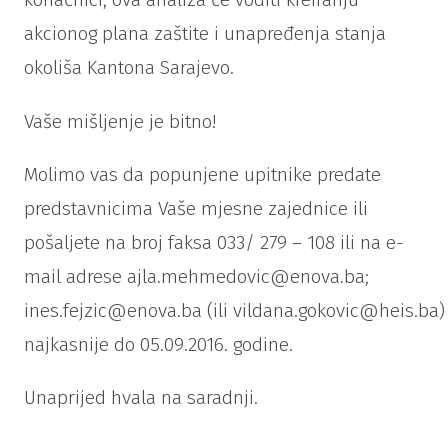
akcionog plana zaštite i unapređenja stanja
okoliša Kantona Sarajevo.
Vaše mišljenje je bitno!
Molimo vas da popunjene upitnike predate
predstavnicima Vaše mjesne zajednice ili
pošaljete na broj faksa 033/ 279 – 108 ili na e-
mail adrese ajla.mehmedovic@enova.ba;
ines.fejzic@enova.ba (ili vildana.gokovic@heis.ba)
najkasnije do 05.09.2016. godine.
Unaprijed hvala na saradnji.