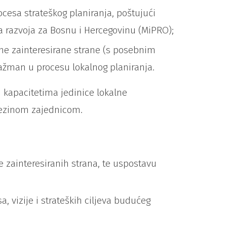
cesa strateškog planiranja, poštujući
a razvoja za Bosnu i Hercegovinu (MiPRO);
tne zainteresirane strane (s posebnim
gažman u procesu lokalnog planiranja.
 kapacitetima jedinice lokalne
njezinom zajednicom.
 zainteresiranih strana, te uspostavu
a, vizije i strateških ciljeva budućeg