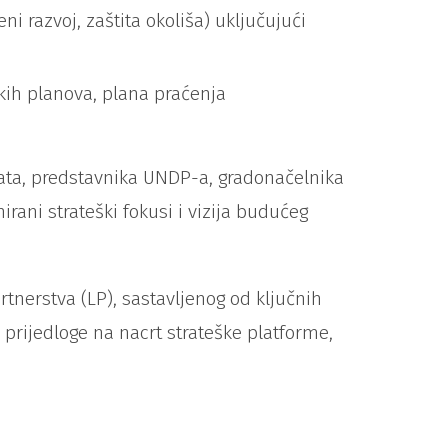
i razvoj, zaštita okoliša) uključujući
skih planova, plana praćenja
nata, predstavnika UNDP-a, gradonačelnika
ani strateški fokusi i vizija budućeg
tnerstva (LP), sastavljenog od ključnih
 prijedloge na nacrt strateške platforme,