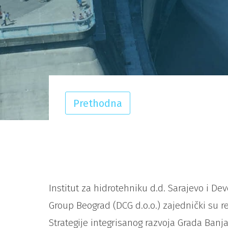
Prethodna
Institut za hidrotehniku d.d. Sarajevo i D
Group Beograd (DCG d.o.o.) zajednički su rea
Strategije integrisanog razvoja Grada Banj