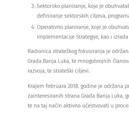
Sektorsko planiranje, koje je obuhvatal
definiranje sektorskih ciljeva, programa
Operativno planiranje, koje je obuhvat
implementacije Strategije, kao i izrada 
Radionica strateškog fokusiranja je održa
Grada Banja Luka, te mnogobrojnih članova 
razvoja, te strateški ciljevi.
Krajem februara 2018. godine je održana pr
zainteresiranih strana Grada Banja Luka, gd
te na taj način aktivno učestvovati u proces