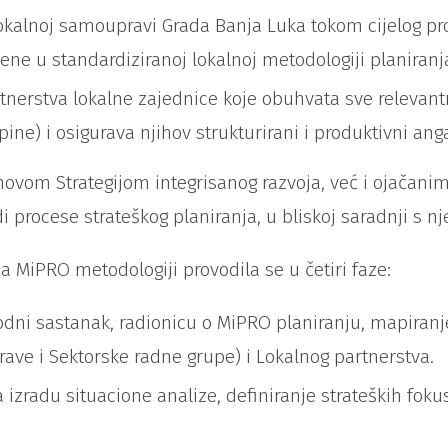
okalnoj samoupravi Grada Banja Luka tokom cijelog pro
ne u standardiziranoj lokalnoj metodologiji planiranj
rtnerstva lokalne zajednice koje obuhvata sve relevan
ine) i osigurava njihov strukturirani i produktivni an
novom Strategijom integrisanog razvoja, već i ojačanim
i procese strateškog planiranja, u bliskoj saradnji s 
a MiPRO metodologiji provodila se u četiri faze:
dni sastanak, radionicu o MiPRO planiranju, mapiranje
ave i Sektorske radne grupe) i Lokalnog partnerstva.
 izradu situacione analize, definiranje strateških fokus