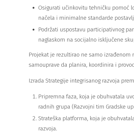
Osigurati učinkovitu tehničku pomoć l
načela i minimalne standarde postavlje
Podržati uspostavu participativnog pa
naglaskom na socijalno isključene skup
Projekat je rezultirao ne samo izrađenom 
samouprave da planira, koordinira i provod
Izrada Strategije integrisanog razvoja prem
Pripremna faza, koja je obuhvatala uvo
radnih grupa (Razvojni tim Gradske upr
Strateška platforma, koja je obuhvatala
razvoja.