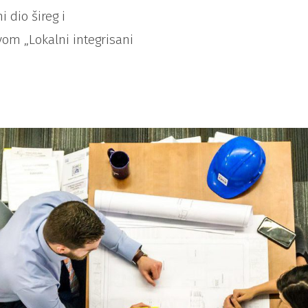
i dio šireg i
om „Lokalni integrisani