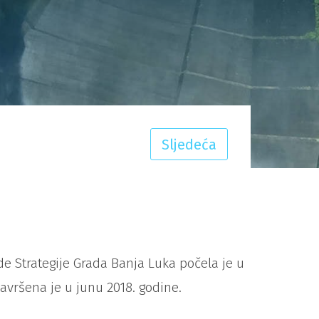
Sljedeća
ade Strategije Grada Banja Luka počela je u
završena je u junu 2018. godine.