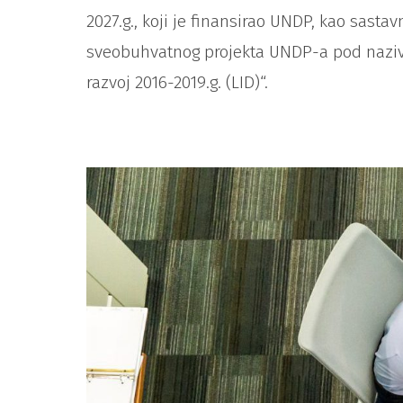
2027.g., koji je finansirao UNDP, kao sastavn
sveobuhvatnog projekta UNDP-a pod naziv
razvoj 2016-2019.g. (LID)“.