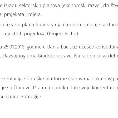
o izradu sektorskih planova (ekonomski razvoj, društven
, projekata i mjera.
alo izradu plana finansiranja i implementacije sektor
projektnih prijedloga (Project Fiche).
na 25.01.2018. godine u Banja Luci, uz učešće konsulta
Razvojnog tima Gradske uprave. Na radionici su definir
ezentacija strateške platforme članovima Lokalnog par
je su članovi LP-a imali priliku dati svoje komentare i
u izrade Strategije.